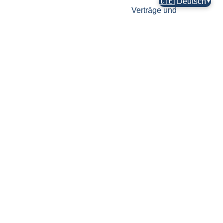
🇩🇪 Deutsch
▼
Verträge und
Finanzplanungswerkzeug
um konforme und
transparente
Schulabläufe zu
unterstützen.
Lizenzierte
Bildungsmedien-
Ressourcen
Greifen Sie auf
genehmigte,
lizenzfreie
Bildungsmedien zu,
um Ihre Kurse,