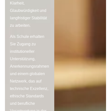
Klarheit,
Glaubwürdigkeit und
langfristiger Stabilität
zu arbeiten.
Als Schule erhalten
Sie Zugang zu
institutioneller
Unterstützung,
Anerkennungsrahmen
und einem globalen
Netzwerk, das auf
technische Exzellenz,
ethische Standards
und berufliche
Verantwortung in der