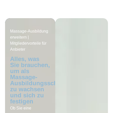
Massage-Ausbildung
erweitern |
Mitgliedervorteile für
Anbieter
Alles, was
Sie brauchen,
um als
Massage-
Ausbildungsschule
zu wachsen
und sich zu
festigen
Ob Sie eine