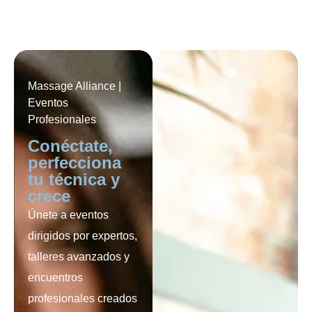
Massage Alliance |
Eventos
Profesionales
Conéctate,
perfecciona
tu técnica y
crece
Únete a eventos
dirigidos por expertos,
talleres avanzados y
encuentros
profesionales creados