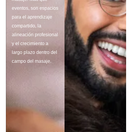
eventos, son espacios
para el aprendizaje
compartido, la
alineación profesional
y el crecimiento a
largo plazo dentro del
campo del masaje.