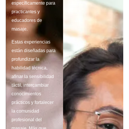
específicamente para
practicantes y
educadores de
masaje.
Estas experiencias
están diseñadas para
profundizar la
habilidad técnica,
afinar la sensibilidad
táctil, intercambiar
conocimientos
prácticos y fortalecer
la comunidad
profesional del
masaje. Más que