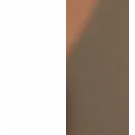
de enseñanza y
contenido técnico
cumplen con criterios
de calidad definidos.
Permite que su
escuela forme a
futuros profesionales
del masaje bajo un
marco reconocido
centrado en la
técnica, la
sensibilidad y la
responsabilidad
profesional.