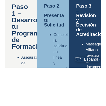
Paso
Paso 2
Paso 3
–
–
1 –
Presenta
Revisión
Desarrolla
tu
y
Solicitud
Decisión
tu
de
Programa
Acreditación
Completa
de
la
Massage
Formación
solicitud
Alliance
en
revisará
Asegúrate
línea
🇪🇸 Español
▼
tu
de
y
documentac
que
proporciona
y
tu
información
podrá
plan
detallada
solicitar
de
sobre
aclaracione
estudios
tu
o
esté
programa
ajustes
estructurado
de