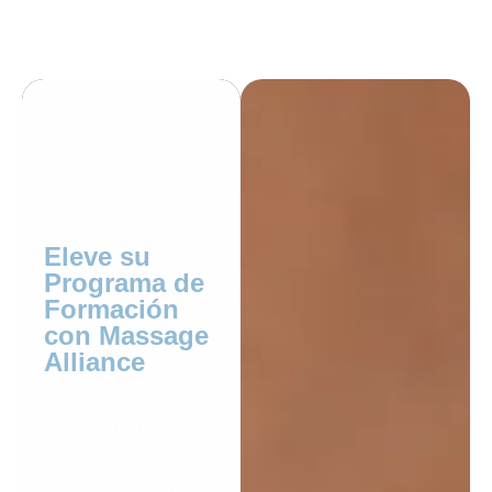
Amplíe la Educación
en Masajes | Explore
Opciones de
Acreditación
Eleve su
Programa de
Formación
con Massage
Alliance
Dé a su programa de
formación en masajes
un reconocimiento
profesional y alinéelo