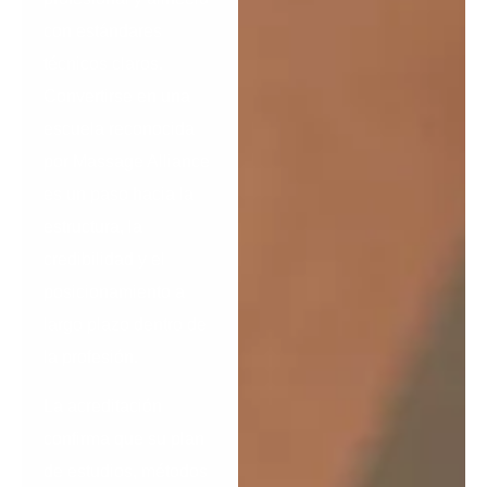
con estándares
técnicos claros.
Convertirse en una
escuela reconocida
por Massage Alliance
es un paso hacia la
estructura, la
credibilidad y el
posicionamiento a
largo plazo dentro de
la profesión.
La acreditación
confirma que su plan
de estudios, métodos