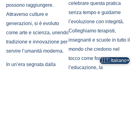
celebrare questa pratica
possono raggiungere.
senza tempo e guidarne
Attraverso culture e
l’evoluzione con integrità.
generazioni, si è evoluto
Colleghiamo terapisti,
come arte e scienza, unendo
insegnanti e scuole in tutto il
tradizione e innovazione per
mondo che credono nel
servire l’umanità moderna.
tocco come forza per
🇮🇹 Italiano
▼
In un’era segnata dalla
l’educazione, la
velocità e dalla
trasformazione e la dignità
disconnessione, il
umana.
massaggio ci invita a
fermarci, a respirare e a
ricordare cosa significa
essere toccati con
intenzione e rispetto. Ogni