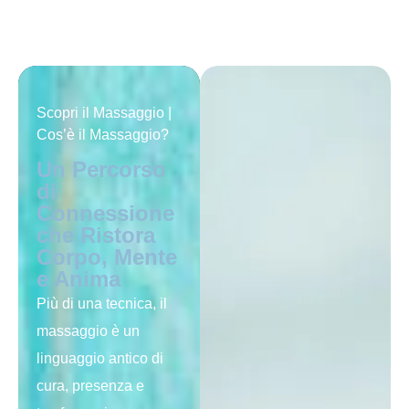
Scopri il Massaggio |
Cos’è il Massaggio?
Un Percorso
di
Connessione
che Ristora
Corpo, Mente
e Anima
Più di una tecnica, il
massaggio è un
linguaggio antico di
cura, presenza e