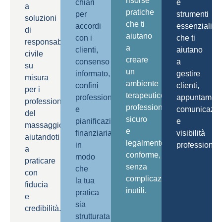
risorse
chiari
e
a
pratiche
per
strumenti
soluzioni
che ti
accordi
essenziali
di
aiutano
con i
che ti
responsabilità
a
clienti,
aiutano
civile
creare
consenso
a
su
un
informato,
gestire
misura
ambiente
confini
clienti,
per i
terapeutico
professionali
appuntament
professionisti
professionale,
e
comunicazio
del
sicuro
pianificazione
e
massaggio,
e
finanziaria,
visibilità
aiutandoti
legalmente
in
professional
a
conforme,
modo
praticare
senza
che
con
complicazioni
la tua
fiducia
inutili.
pratica
e
sia
credibilità.
strutturata