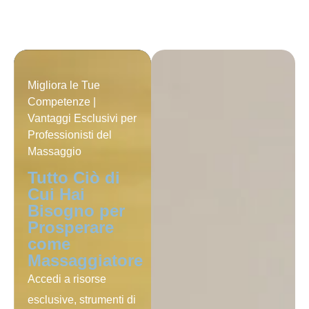
Migliora le Tue
Competenze |
Vantaggi Esclusivi per
Professionisti del
Massaggio
Tutto Ciò di
Cui Hai
Bisogno per
Prosperare
come
Massaggiatore
Accedi a risorse
esclusive, strumenti di