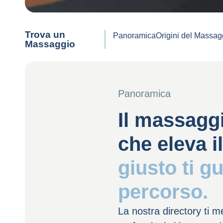
Trova un
Panoramica
Origini del Massag
Massaggio
Panoramica
Il massagg
che eleva i
giusto ti g
percorso.
La nostra directory ti m