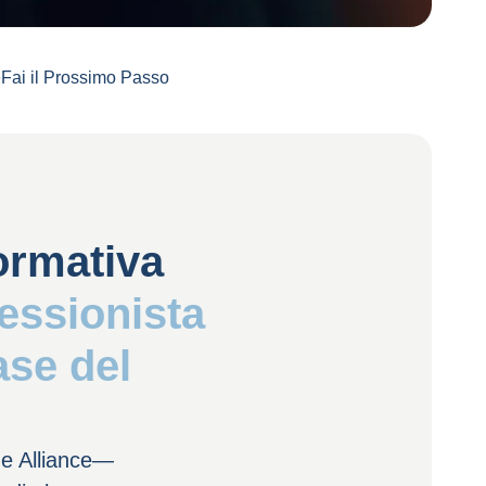
e
Fai il Prossimo Passo
ormativa
fessionista
ase del
age Alliance—