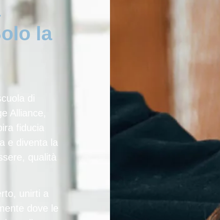
a
olo la
cuola di
ge Alliance
,
pira
fiducia
a e diventa la
ssere, qualità
rto, unirti a
amente dove le