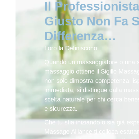
Il Professionist
Giusto Non Fa S
Differenza…
Loro la Definiscono:
Quando un massaggiatore o una s
massaggio ottiene il
Sigillo Massa
non solo dimostra competenza: is
immediata
, si distingue dalla mass
scelta naturale per chi cerca bene
e sicurezza.
Che tu stia iniziando o sia già espe
Massage Alliance ti colloca esatt