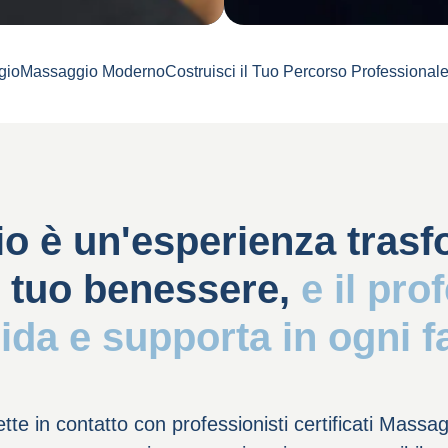
gio
Massaggio Moderno
Costruisci il Tuo Percorso Professional
io è un'esperienza trasf
l tuo benessere,
e il pro
uida e supporta in ogni f
ette in contatto con professionisti certificati Mass