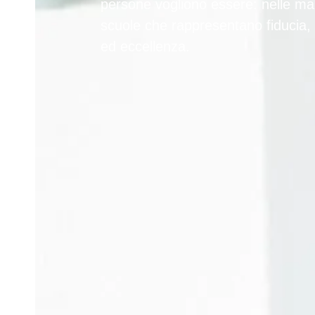
persone vogliono essere:
nelle ma
scuole che rappresentano fiducia, 
ed eccellenza.