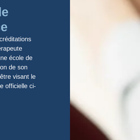
de
ce
créditations
érapeute
une école de
ion de son
tre visant le
 officielle ci-