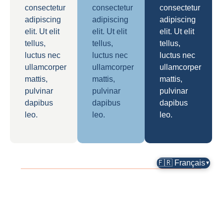
consectetur
consectetur
consectetur
adipiscing
adipiscing
adipiscing
elit. Ut elit
elit. Ut elit
elit. Ut elit
tellus,
tellus,
tellus,
luctus nec
luctus nec
luctus nec
ullamcorper
ullamcorper
ullamcorper
mattis,
mattis,
mattis,
pulvinar
pulvinar
pulvinar
dapibus
dapibus
dapibus
leo.
leo.
leo.
🇫🇷 Français
▼
Lorem ipsum dolor
Lorem ipsum dolor sit
Lorem ipsum